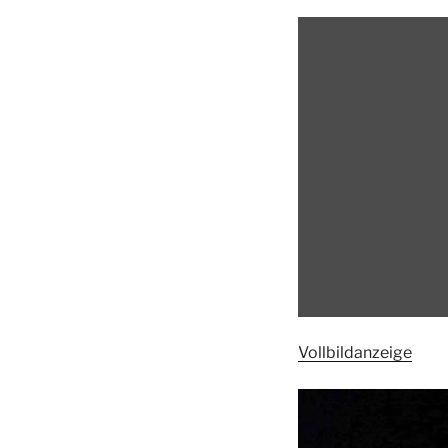
Inhalt
von
umap.openstreetma
anzeigen
Vollbildanzeige