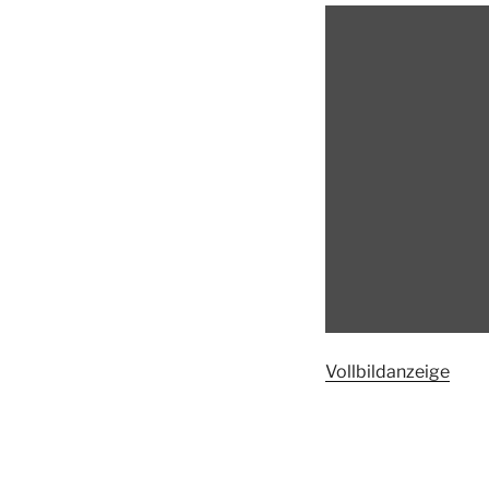
Inhalt
von
umap.openstreetma
anzeigen
Vollbildanzeige