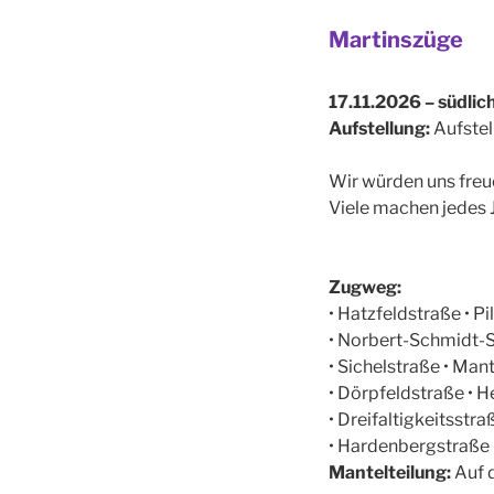
Martinszüge
17.11.2026 – südli
Aufstellung:
Aufstel
Wir würden uns freu
Viele machen jedes J
Zugweg:
• Hatzfeldstraße • P
• Norbert-Schmidt-S
• Sichelstraße • Ma
• Dörpfeldstraße • 
• Dreifaltigkeitsstra
• Hardenbergstraße
Mantelteilung:
Auf 