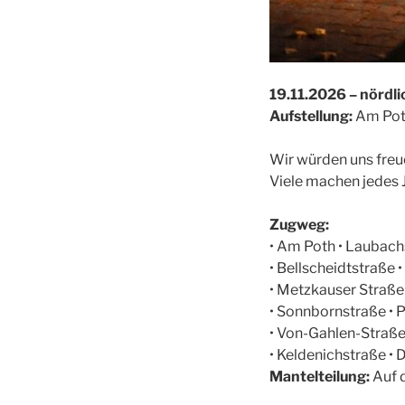
19.11.2026 – nördl
Aufstellung:
Am Pot
Wir würden uns freu
Viele machen jedes J
Zugweg:
• Am Poth • Laubach
• Bellscheidtstraße 
• Metzkauser Straße
• Sonnbornstraße • P
• Von-Gahlen-Straße 
• Keldenichstraße • 
Mantelteilung:
Auf 