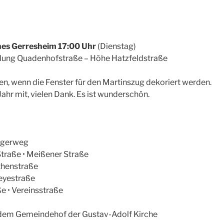
ches Gerresheim 17:00 Uhr
(Dienstag)
lung Quadenhofstraße – Höhe Hatzfeldstraße
en, wenn die Fenster für den Martinszug dekoriert werden.
ahr mit, vielen Dank. Es ist wunderschön.
ilgerweg
traße • Meißener Straße
nthenstraße
Heyestraße
ße • Vereinsstraße
dem Gemeindehof der Gustav-Adolf Kirche