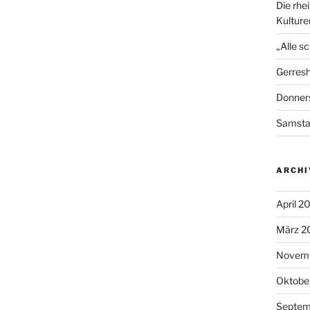
Die rhe
Kultur
„Alle s
Gerresh
Donners
Samst
ARCHI
April 2
März 2
Novem
Oktobe
Septem