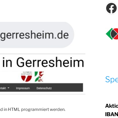
F
Sp
Akti
and in HTML programmiert werden.
IBAN