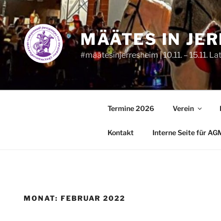
Zum
Inhalt
springen
MÄÄTES IN JE
#määtesinjerresheim | 10.11. – 15.11. La
Termine 2026
Verein
Kontakt
Interne Seite für AG
MONAT:
FEBRUAR 2022