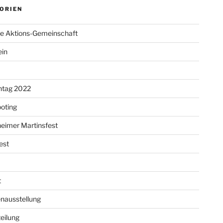
ORIEN
re Aktions-Gemeinschaft
ein
ntag 2022
oting
eimer Martinsfest
est
t
nausstellung
eilung