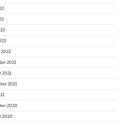
22
22
022
022
r 2022
er 2021
r 2021
ber 2021
021
ber 2020
r 2020