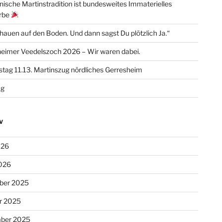
inische Martinstradition ist bundesweites Immaterielles
erbe
chauen auf den Boden. Und dann sagst Du plötzlich Ja.“
eimer Veedelszoch 2026 – Wir waren dabei.
tag 11.13. Martinszug nördliches Gerresheim
ag
V
026
026
ber 2025
r 2025
ber 2025