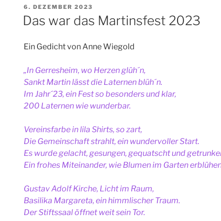
VERÖFFENTLICHT
6. DEZEMBER 2023
AM
Das war das Martinsfest 2023
Ein Gedicht von Anne Wiegold
„In Gerresheim, wo Herzen glüh´n,
Sankt Martin lässt die Laternen blüh´n.
Im Jahr´23, ein Fest so besonders und klar,
200 Laternen wie wunderbar.
Vereinsfarbe in lila Shirts, so zart,
Die Gemeinschaft strahlt, ein wundervoller Start.
Es wurde gelacht, gesungen, gequatscht und getrunke
Ein frohes Miteinander, wie Blumen im Garten erblühen
Gustav Adolf Kirche, Licht im Raum,
Basilika Margareta, ein himmlischer Traum.
Der Stiftssaal öffnet weit sein Tor.