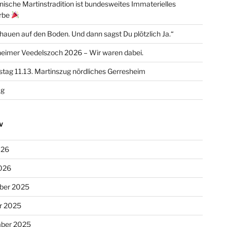
inische Martinstradition ist bundesweites Immaterielles
erbe
chauen auf den Boden. Und dann sagst Du plötzlich Ja.“
eimer Veedelszoch 2026 – Wir waren dabei.
tag 11.13. Martinszug nördliches Gerresheim
ag
V
026
026
ber 2025
r 2025
ber 2025