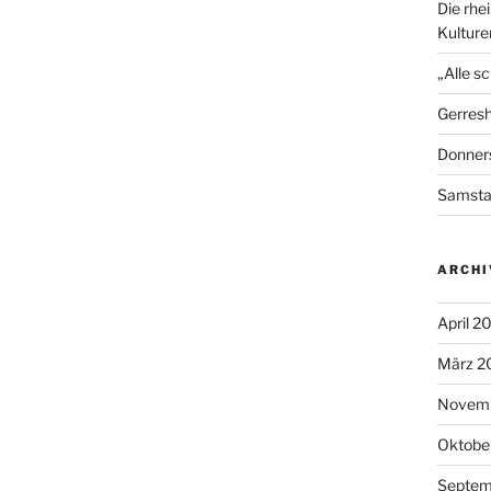
Die rhe
Kultur
„Alle s
Gerresh
Donners
Samst
ARCHI
April 2
März 2
Novem
Oktobe
Septem