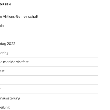
ORIEN
re Aktions-Gemeinschaft
ein
ntag 2022
oting
eimer Martinsfest
est
t
nausstellung
eilung