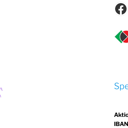
F
Sp
n,
.
Akti
IBAN