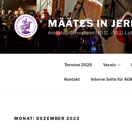
Zum
Inhalt
springen
MÄÄTES IN JE
#määtesinjerresheim | 10.11. – 15.11. La
Termine 2026
Verein
Kontakt
Interne Seite für AG
MONAT:
DEZEMBER 2023