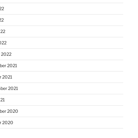
22
22
022
022
r 2022
er 2021
r 2021
ber 2021
021
ber 2020
r 2020