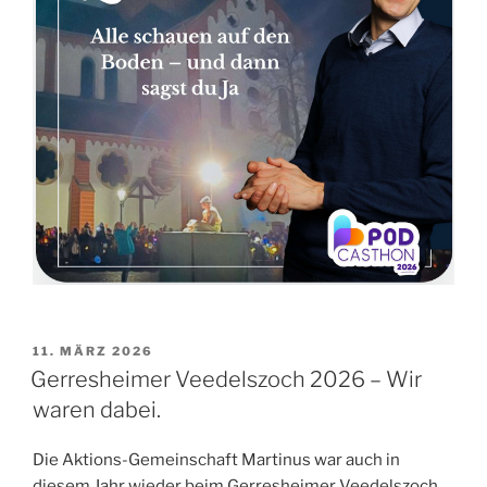
VERÖFFENTLICHT
11. MÄRZ 2026
AM
Gerresheimer Veedelszoch 2026 – Wir
waren dabei.
Die Aktions-Gemeinschaft Martinus war auch in
diesem Jahr wieder beim Gerresheimer Veedelszoch