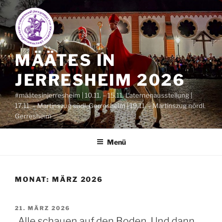
Zum
Inhalt
springen
MÄÄTES IN
JERRESHEIM 2026
#määtesinjerresheim | 10.11. – 15.11. Laternenausstellung |
17.11. – Martinszug südl. Gerresheim | 19.11. – Martinszug nördl.
Gerresheim
Menü
MONAT:
MÄRZ 2026
VERÖFFENTLICHT
21. MÄRZ 2026
AM
„Alle schauen auf den Boden. Und dann