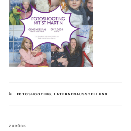
KATEGORIEN
FOTOSHOOTING
,
LATERNENAUSSTELLUNG
Beitragsnavigation
Vorheriger
ZURÜCK