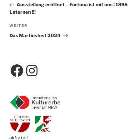
Beitrag
Ausstellung eröffnet – Fortuna ist mit uns ! 1895
Laternen !!!
Nächster
WEITER
Beitrag
Das Martinsfest 2024
Facebook
Instagram
aktiv bei