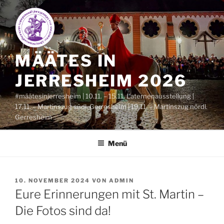
Zum
Inhalt
springen
MÄÄTES IN
JERRESHEIM 2026
#määtesinjerresheim | 10.11. – 15.11. Laternenausstellung |
17.11. – Martinszug südl. Gerresheim | 19.11. – Martinszug nördl.
Gerresheim
Menü
VERÖFFENTLICHT
10. NOVEMBER 2024
VON
ADMIN
AM
Eure Erinnerungen mit St. Martin –
Die Fotos sind da!