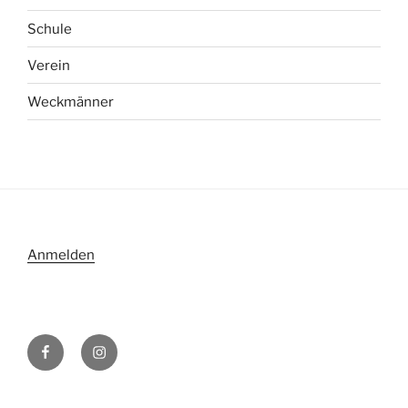
Schule
Verein
Weckmänner
Anmelden
Folge
Folge
uns
uns
auf
auf