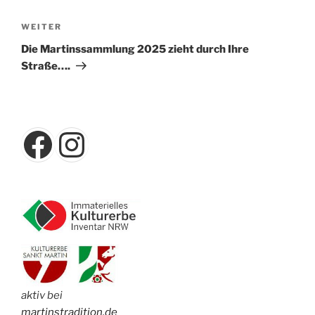
Nächster
WEITER
Beitrag
Die Martinssammlung 2025 zieht durch Ihre
Straße….
Facebook
Instagram
aktiv bei
martinstradition.de