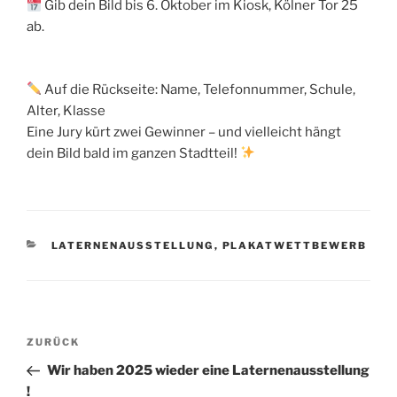
Gib dein Bild bis 6. Oktober im Kiosk, Kölner Tor 25
ab.
Auf die Rückseite: Name, Telefonnummer, Schule,
Alter, Klasse
Eine Jury kürt zwei Gewinner – und vielleicht hängt
dein Bild bald im ganzen Stadtteil!
KATEGORIEN
LATERNENAUSSTELLUNG
,
PLAKATWETTBEWERB
Beitragsnavigation
Vorheriger
ZURÜCK
Beitrag
Wir haben 2025 wieder eine Laternenausstellung
!