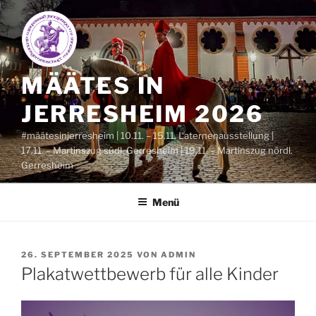
Zum
Inhalt
springen
MÄÄTES IN
JERRESHEIM 2026
#määtesinjerresheim | 10.11. – 15.11. Laternenausstellung |
17.11. – Martinszug südl. Gerresheim | 19.11. – Martinszug nördl.
Gerresheim
Menü
VERÖFFENTLICHT
26. SEPTEMBER 2025
VON
ADMIN
AM
Plakatwettbewerb für alle Kinder