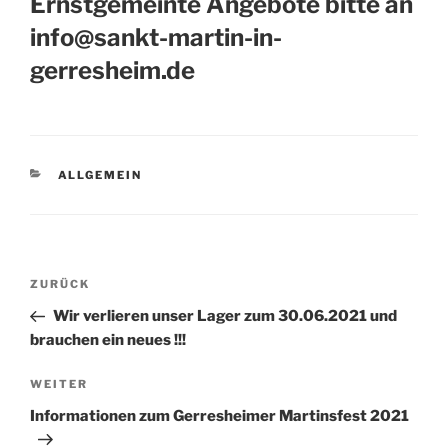
Ernstgemeinte Angebote bitte an
info@sankt-martin-in-
gerresheim.de
KATEGORIEN
ALLGEMEIN
Beitragsnavigation
Vorheriger
ZURÜCK
Beitrag
Wir verlieren unser Lager zum 30.06.2021 und
brauchen ein neues !!!
Nächster
WEITER
Beitrag
Informationen zum Gerresheimer Martinsfest 2021