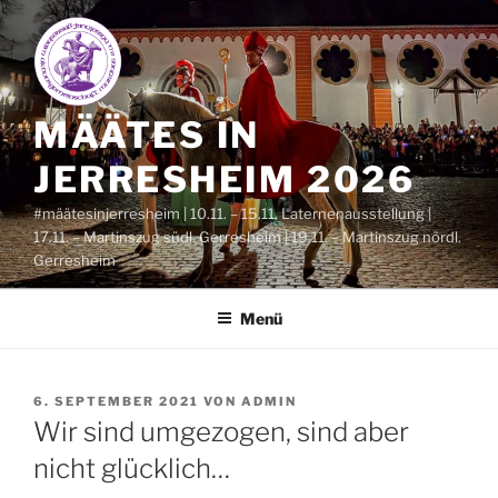
Zum
Inhalt
springen
MÄÄTES IN
JERRESHEIM 2026
#määtesinjerresheim | 10.11. – 15.11. Laternenausstellung |
17.11. – Martinszug südl. Gerresheim | 19.11. – Martinszug nördl.
Gerresheim
Menü
VERÖFFENTLICHT
6. SEPTEMBER 2021
VON
ADMIN
AM
Wir sind umgezogen, sind aber
nicht glücklich…